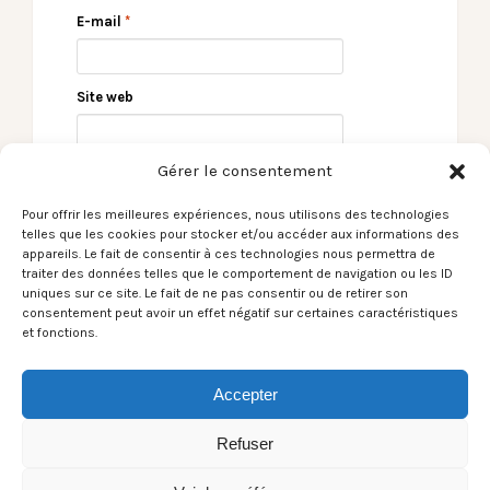
E-mail
*
Site web
Gérer le consentement
Pour offrir les meilleures expériences, nous utilisons des technologies
telles que les cookies pour stocker et/ou accéder aux informations des
appareils. Le fait de consentir à ces technologies nous permettra de
traiter des données telles que le comportement de navigation ou les ID
uniques sur ce site. Le fait de ne pas consentir ou de retirer son
consentement peut avoir un effet négatif sur certaines caractéristiques
← Le Son du moment –
Le Son du moment –
et fonctions.
La Phaze / Avoir 20
Tropical Fuck Storm /
ans
You Let my Tyres
Down →
Accepter
Refuser