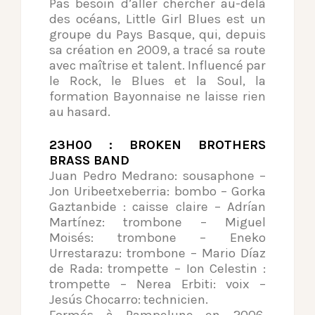
Pas besoin d’aller chercher au-delà
des océans, Little Girl Blues est un
groupe du Pays Basque, qui, depuis
sa création en 2009, a tracé sa route
avec maîtrise et talent. Influencé par
le Rock, le Blues et la Soul, la
formation Bayonnaise ne laisse rien
au hasard.
23H00 : BROKEN BROTHERS
BRASS BAND
Juan Pedro Medrano: sousaphone –
Jon Uribeetxeberria: bombo – Gorka
Gaztanbide : caisse claire – Adrían
Martínez: trombone – Miguel
Moisés: trombone – Eneko
Urrestarazu: trombone – Mario Díaz
de Rada: trompette – Ion Celestin :
trompette – Nerea Erbiti: voix –
Jesús Chocarro: technicien.