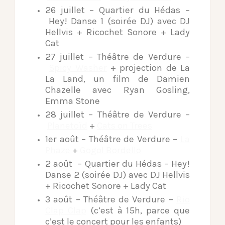
26 juillet – Quartier du Hédas –
Hey! Danse 1 (soirée DJ) avec DJ
Hellvis + Ricochet Sonore + Lady
Cat
27 juillet – Théâtre de Verdure –
Spicy Washer
+ projection de La
La Land, un film de Damien
Chazelle avec Ryan Gosling,
Emma Stone
28 juillet – Théâtre de Verdure –
Planetoïd
+
Cats on Trees
1er août – Théâtre de Verdure –
La
Phaze
+
Gogol Bordello
2 août – Quartier du Hédas – Hey!
Danse 2 (soirée DJ) avec DJ Hellvis
+ Ricochet Sonore + Lady Cat
3 août – Théâtre de Verdure –
Rio
Clap Clap
(c’est à 15h, parce que
c’est le concert pour les enfants)