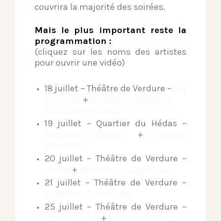
couvrira la majorité des soirées.
Mais le plus important reste la
programmation :
(cliquez sur les noms des artistes
pour ouvrir une vidéo)
18 juillet – Théâtre de Verdure –
Ina
Forsman
+
Thorbjørn Risager &
The Black Tornado
19 juillet – Quartier du Hédas –
Fabulous Sheep
+
Dätcha
Mandala
20 juillet – Théâtre de Verdure –
Ceïba
+
Seun Kuti & Egypt 80
21 juillet – Théâtre de Verdure –
Caballero & JeanJass
25 juillet – Théâtre de Verdure –
Clara Luciani
+
Eddy de Pretto