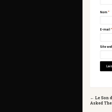
Nom
*
E-mail
Site we
← Le Son 
Asked Th