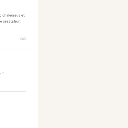
c chaleureus et
e prestation.
ec
*