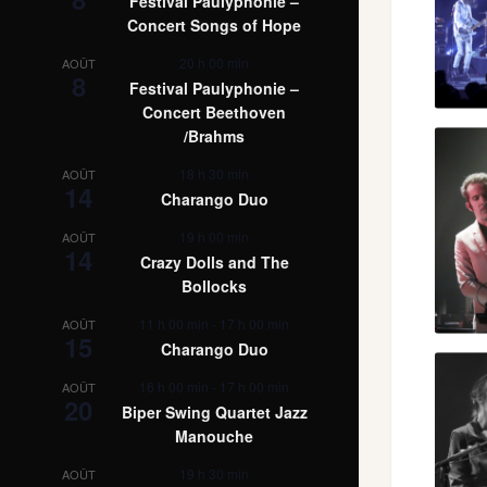
Festival Paulyphonie –
Concert Songs of Hope
20 h 00 min
AOÛT
8
Festival Paulyphonie –
Concert Beethoven
/Brahms
18 h 30 min
AOÛT
14
Charango Duo
19 h 00 min
AOÛT
14
Crazy Dolls and The
Bollocks
11 h 00 min
-
17 h 00 min
AOÛT
15
Charango Duo
16 h 00 min
-
17 h 00 min
AOÛT
20
Biper Swing Quartet Jazz
Manouche
19 h 30 min
AOÛT