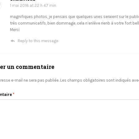
1 mai 2018
at 22 h 47 min
magnifiques photos, je pensais que quelques unes seraient sur le publi
très communicatifs, bien dommage, cela n’enlève rienb à votre fort bell
Merci
Reply to this message
ser un commentaire
resse e-mail ne sera pas publiée.
Les champs obligatoires sont indiqués av
ntaire
*