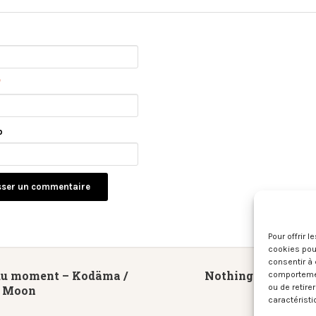
*
b
Pour offrir 
cookies pour
consentir à 
du moment – Kodäma /
Nothing Compares 
comportement
ou de retire
e Moon
caractéristi