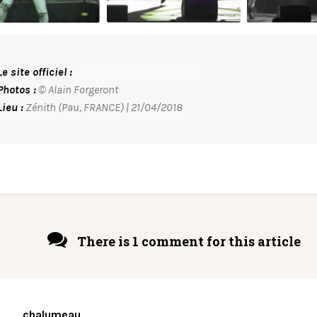
Le site officiel :
www.catherineringer.com
Photos :
© Alain Forgeront
Lieu :
Zénith (Pau, FRANCE) | 21/04/2018
There is 1 comment for this article
chalumeau