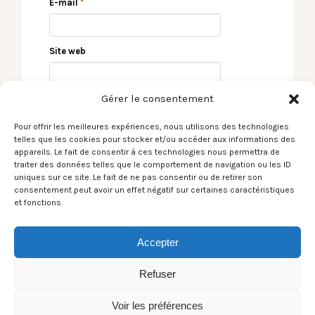
E-mail
*
Site web
Gérer le consentement
Pour offrir les meilleures expériences, nous utilisons des technologies
telles que les cookies pour stocker et/ou accéder aux informations des
appareils. Le fait de consentir à ces technologies nous permettra de
traiter des données telles que le comportement de navigation ou les ID
uniques sur ce site. Le fait de ne pas consentir ou de retirer son
consentement peut avoir un effet négatif sur certaines caractéristiques
← Sinofar – Bougarber
Feu! Chatterton –
et fonctions.
– 23/03/2018
Zénith de Pau –
21/03/02018 (live
report + photos) →
Accepter
Refuser
Voir les préférences