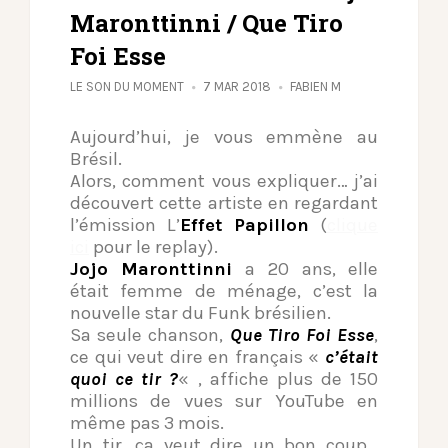
Maronttinni / Que Tiro
Foi Esse
LE SON DU MOMENT
7 MAR 2018
FABIEN M
Aujourd’hui, je vous emmène au
Brésil.
Alors, comment vous expliquer… j’ai
découvert cette artiste en regardant
l’émission L’
Effet Papillon
(
clique
ici
pour le replay).
Jojo Maronttinni
a 20 ans, elle
était femme de ménage, c’est la
nouvelle star du Funk brésilien.
Sa seule chanson,
Que Tiro Foi Esse
,
ce qui veut dire en français «
c’était
quoi ce tir ?
« , affiche plus de 150
millions de vues sur YouTube en
même pas 3 mois.
Un tir, ça veut dire un bon coup…