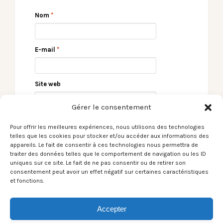
Nom
*
E-mail
*
Site web
Gérer le consentement
Pour offrir les meilleures expériences, nous utilisons des technologies
telles que les cookies pour stocker et/ou accéder aux informations des
appareils. Le fait de consentir à ces technologies nous permettra de
traiter des données telles que le comportement de navigation ou les ID
uniques sur ce site. Le fait de ne pas consentir ou de retirer son
consentement peut avoir un effet négatif sur certaines caractéristiques
et fonctions.
← Le Son du moment –
Juliette Armanet
Courtney Barnett /
passe une petite
Nameless, Faceless
annonce… →
Accepter