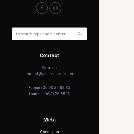
Contact
Par mail :
contact@ecran-du-son.com
Fabien : 06 09 24 62 35
Laurent : 06 31 70 55 17
Méta
Connexion