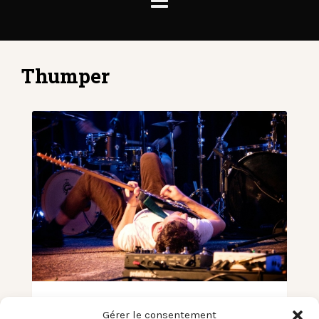
Thumper
VERY GOOD TRIP FESTIVAL –
Gérer le consentement