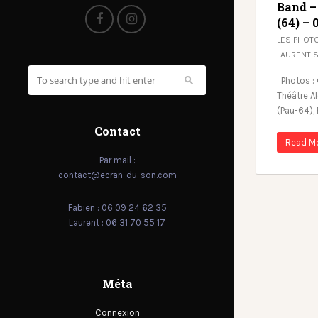
Band –
(64) – 
LES PHOT
LAURENT 
Photos : 
Théâtre A
(Pau-64),
Contact
Read M
Par mail :
contact@ecran-du-son.com
Fabien : 06 09 24 62 35
Laurent : 06 31 70 55 17
Méta
Connexion