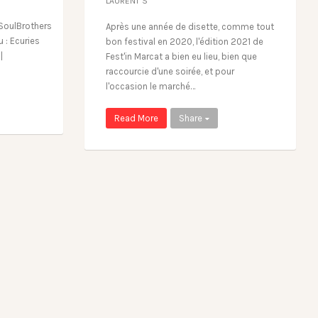
LAURENT S
oulBrothers
Après une année de disette, comme tout
 : Ecuries
bon festival en 2020, l'édition 2021 de
|
Fest'in Marcat a bien eu lieu, bien que
raccourcie d'une soirée, et pour
l'occasion le marché…
Read More
Share