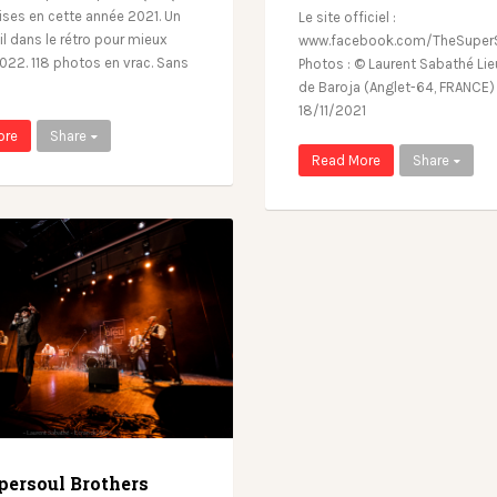
rises en cette année 2021. Un
Le site officiel :
il dans le rétro pour mieux
www.facebook.com/TheSuperS
022. 118 photos en vrac. Sans
Photos : © Laurent Sabathé Lieu
de Baroja (Anglet-64, FRANCE) 
18/11/2021
ore
Share
Read More
Share
persoul Brothers