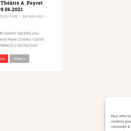
 Théâtre A. Peyret
09.06.2021
OS DU SON
28 JUIN 2021
S
© Laurent Sabathé Lieu :
lexis Peyret (Serres-Castet
 FRANCE) | 09/06/2021
ore
Share
Pour offrir 
cookies pour
consentir à 