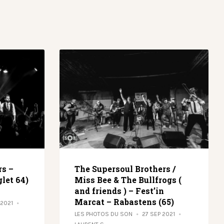
rs –
The Supersoul Brothers /
glet 64)
Miss Bee & The Bullfrogs (
and friends ) – Fest’in
Marcat – Rabastens (65)
 2021
LES PHOTOS DU SON
27 SEP 2021