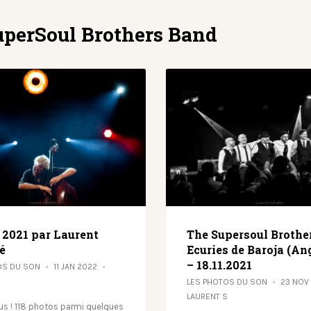
uperSoul Brothers Band
f 2021 par Laurent
The Supersoul Brothe
é
Ecuries de Baroja (An
– 18.11.2021
OS DU SON
11 JAN 2022
S
LES PHOTOS DU SON
23 NOV
LAURENT S
ous ! 118 photos parmi quelques