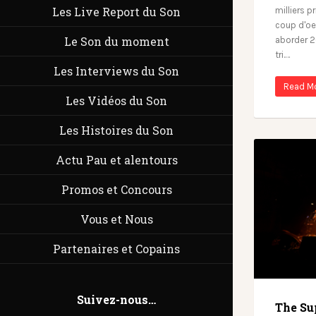
Les Live Report du Son
milliers p
coup d'oe
Le Son du moment
aborder 2
tri.…
Les Interviews du Son
Read M
Les Vidéos du Son
Les Histoires du Son
Actu Pau et alentours
Promos et Concours
Vous et Nous
Partenaires et Copains
Suivez-nous…
The Su