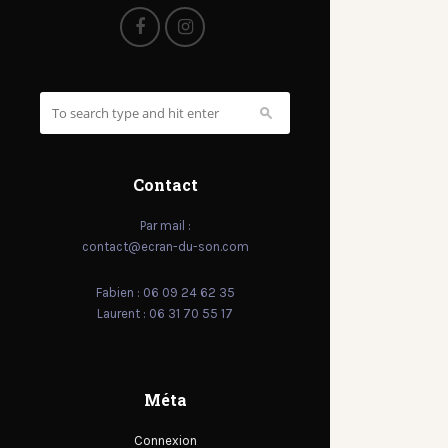
Contact
Par mail :
contact@ecran-du-son.com
Fabien : 06 09 24 62 35
Laurent : 06 31 70 55 17
Méta
Connexion