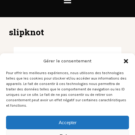
slipknot
Hellfest 2023 – l’Affiche des druides
Gérer le consentement
LES CHRONIQUES DU SON
5 JAN 2023
ECRAN
Pour offrir les meilleures expériences, nous utilisons des technologies
DU SON
telles que les cookies pour stocker et/ou accéder aux informations des
appareils. Le fait de consentir à ces technologies nous permettra de
Nouvelle Année, nouvelle programmation pour le
traiter des données telles que le comportement de navigation ou les ID
plus grand festival de France (et du monde), le
uniques sur ce site. Le fait de ne pas consentir ou de retirer son
Hellfest. C’est le 15 décembre que les druides
consentement peut avoir un effet négatif sur certaines caractéristiques
métaleux de la Bretagne clissonnaise ont présenté
et fonctions.
le…
Accepter
Read More
Share