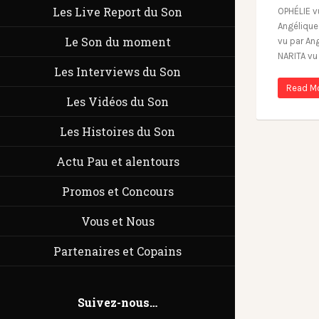
Les Live Report du Son
OPHÉLIE v
Angéliqu
Le Son du moment
vu par An
NARITA vu
Les Interviews du Son
Read M
Les Vidéos du Son
Les Histoires du Son
Actu Pau et alentours
Promos et Concours
Vous et Nous
Partenaires et Copains
Suivez-nous…