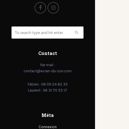
Contact
Par mail :
contact@ecran-du-son.com
Fabien : 06 09 24 62 35
Laurent : 06 31 70 55 17
Méta
Connexion