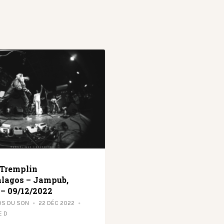
 Tremplin
lagos – Jampub,
 – 09/12/2022
OS DU SON
22 DÉC 2022
E D