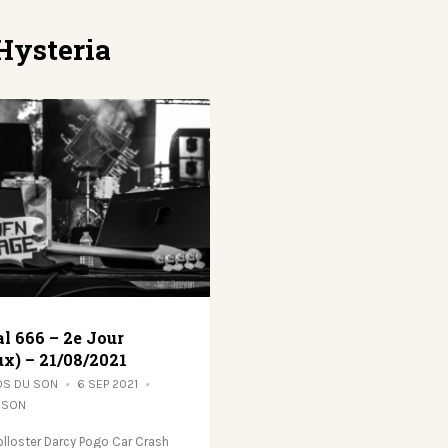
Hysteria
l 666 – 2e Jour
ux) – 21/08/2021
OS DU SON
6 SEP 2021
 SON
lloster Darcy Pogo Car Crash