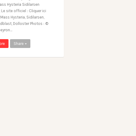
ass Hysteria Sidilarsen
e site officiel : Cliquer ici
Mass Hysteria, Sidilarsen,
dblast, Dolloster Photos : ©
peyron…
ore
Share