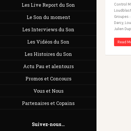
Les Live Report du Son
Control M
Loudblast L
Le Son du moment
Groupes : 
Darcy, Lou
Les Interviews du Son
Julien Du
Les Vidéos du Son
Read M
Les Histoires du Son
Actu Pau et alentours
Promos et Concours
Vous et Nous
Partenaires et Copains
Suivez-nous…