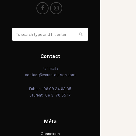
Contact
Par mail :
contact@ecran-du-son.com
Fabien : 06 09 24 62 35
Laurent : 06 31 70 55 17
Méta
Connexion