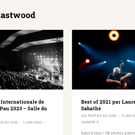
Eastwood
 Internationale de
Best of 2021 par Laur
Pau 2023 – Salle du
Sabathé
LES PHOTOS DU SON
11 JAN 
LAURENT S
OS DU SON
1 JUIN 2023
S
Salut à tous ! 118 photos parm