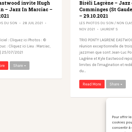
astwood invite Hugh
Biréli Lagrène – Jazz
n – Jazz In Marciac –
Comminges (St Gaude
2021
– 29.10.2021
OS DU SON
28 JUIL 2021
LES PHOTOS DU SON
/
NON CLA
NOV 2021
LAURENT S
iciel : Cliquez ici Photos : ©
TRIO PONTY LAGRENE EASTWO
buc : Cliquez ici Lieu : Marciac,
réunion exceptionnelle de troi
 | 25/07/2021
jazzmen que sont Jean-Luc Pont
Lagrène et Kyle Eastwood repo
limites de l'imagination et redéf
ore
Share
du…
Read More
Share
Pour offrir 
cookies pour
consentir à 