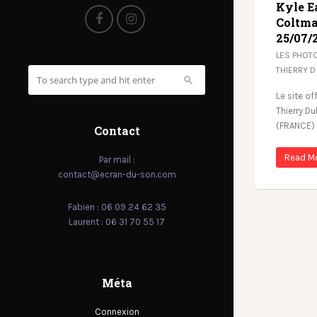
Kyle E
Coltma
25/07/
LES PHOT
THIERRY D
Le site off
Thierry Du
(FRANCE)
Contact
Read M
Par mail :
contact@ecran-du-son.com
Fabien : 06 09 24 62 35
Laurent : 06 31 70 55 17
Méta
Connexion