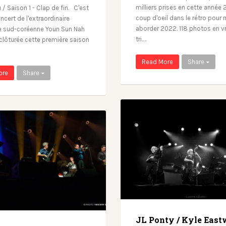
milliers prises en cette année 
 / Saison 1 - Clap de fin. C'est
coup d'oeil dans le rétro pour
ncert de l'extraordinaire
aborder 2022. 118 photos en v
e sud-coréenne Youn Sun Nah
tri.…
 clôturée cette première saison
Read More
Share
ore
Share
JL Ponty / Kyle East