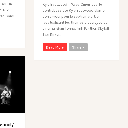
2021. Un
Kyle Eastwood "Avec Cinematic, le
 mieux
contrebassiste Kyle Eastwood clame
rac. Sans
son amour pour le septième art, en
réactualisant les thèmes classiques du
cinéma. Gran Torino, Pink Panther, Skyfall,
Taxi Driver…
Read More
Share
wood /