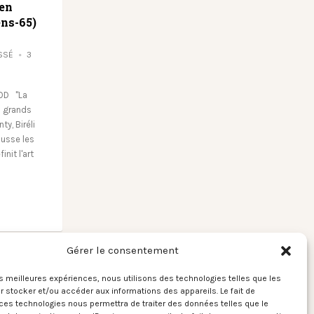
 en
ns-65)
SSÉ
3
OD "La
s grands
y, Biréli
usse les
init l'art
Gérer le consentement
les meilleures expériences, nous utilisons des technologies telles que les
 stocker et/ou accéder aux informations des appareils. Le fait de
ces technologies nous permettra de traiter des données telles que le