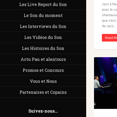
Les Live Report du Son
Jazz à Pau
avec le co
Le Son du moment
chanteus
que s'est
Les Interviews du Son
de Jazz…
Les Vidéos du Son
Read M
Les Histoires du Son
Actu Pau et alentours
Promos et Concours
Vous et Nous
Partenaires et Copains
Suivez-nous…