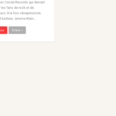
ez Cristal Records qui devrait
r les fans de rock et de
jazz. À la fois vibraphoniste,
t batteur, Jerome Klein…
ore
Share