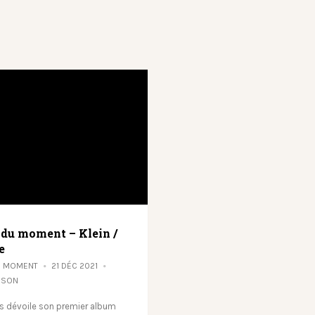
 du moment – Klein /
e
U MOMENT
21 DÉC 2021
 SON
s dévoile son premier album