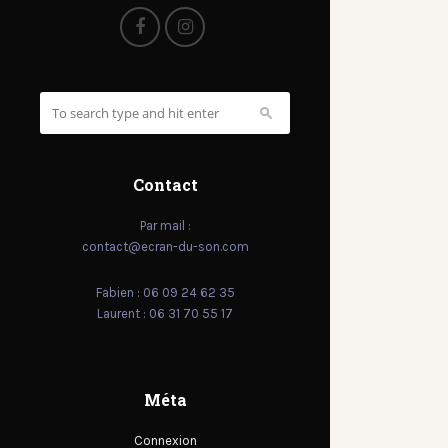
Contact
Par mail :
contact@ecran-du-son.com
Fabien : 06 09 24 62 35
Laurent : 06 31 70 55 17
Méta
Connexion