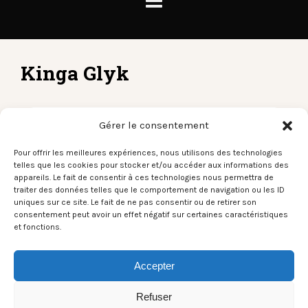
Kinga Glyk
Gérer le consentement
Kinga Glyk – Rocher de Palmer –
15/03/2019
Pour offrir les meilleures expériences, nous utilisons des technologies
telles que les cookies pour stocker et/ou accéder aux informations des
LES PHOTOS DU SON
16 MAR 2019
THIERRY D
appareils. Le fait de consentir à ces technologies nous permettra de
traiter des données telles que le comportement de navigation ou les ID
Le site officiel : Cliquez ici Photos : © Thierry Dubuc
uniques sur ce site. Le fait de ne pas consentir ou de retirer son
(https://thierrydubucphotographe.zenfolio.com)
consentement peut avoir un effet négatif sur certaines caractéristiques
Lieu : Rocher de Palmer (Cenon, FRANCE) |
et fonctions.
15/03/2019
Accepter
Read More
Share
Refuser