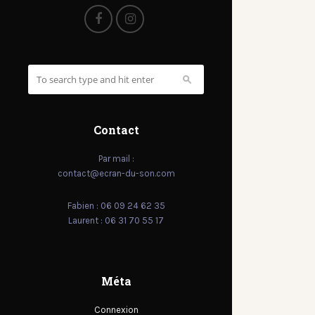
Contact
Par mail :
contact@ecran-du-son.com
Fabien : 06 09 24 62 35
Laurent : 06 31 70 55 17
Méta
Connexion