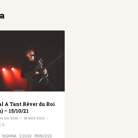
na
al A Tant Rêver du Roi
) – 15/10/21
OS DU SON
16 NOV 2021
E D
 INGRINA COSSE PRINCESS