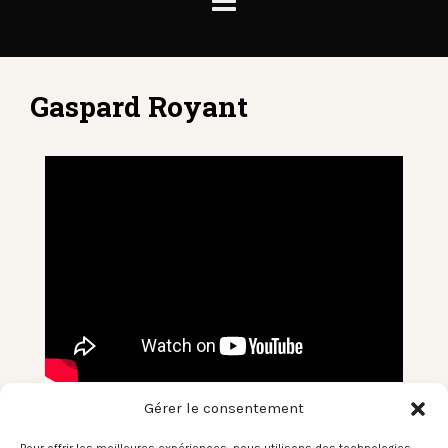
Gaspard Royant
Gérer le consentement
Le Son du Moment – Gaspard
Royant / M A N