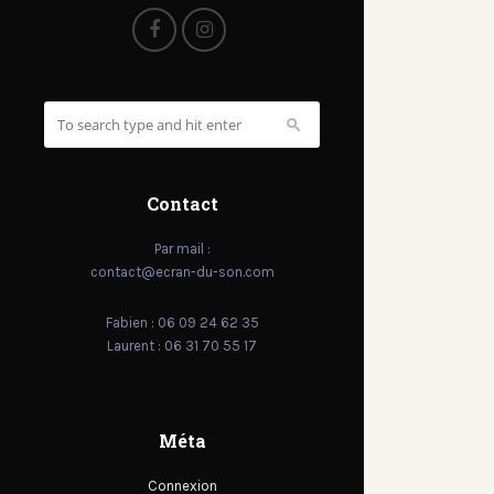
Contact
Par mail :
contact@ecran-du-son.com
Fabien : 06 09 24 62 35
Laurent : 06 31 70 55 17
Méta
Connexion