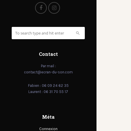
Contact
Par mail :
contact@ecran-du-son.com
Fabien : 06 09 24 62 35
Laurent : 06 31 70 55 17
Méta
Connexion