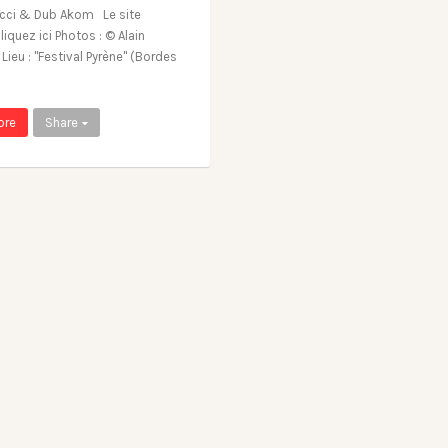
cci & Dub Akom Le site
Cliquez ici Photos : © Alain
Lieu : "Festival Pyrène" (Bordes
ore
Share