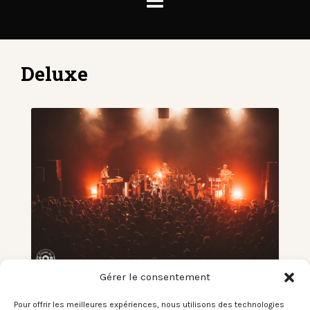
Deluxe
Gérer le consentement
Deluxe – Le Tube, Seignosse –
Pour offrir les meilleures expériences, nous utilisons des technologies