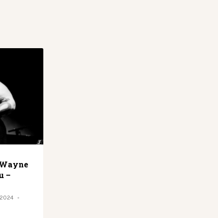
o Wayne
u –
 2024