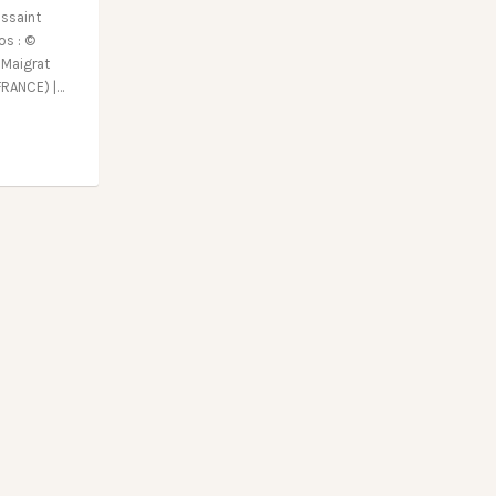
ussaint
tos : ©
 Maigrat
 FRANCE) |…