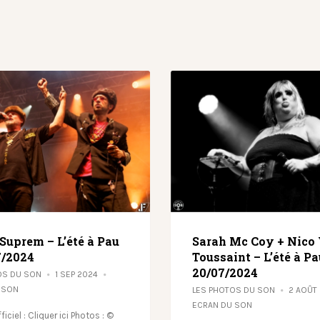
 Suprem – L’été à Pau
Sarah Mc Coy + Nic
7/2024
Toussaint – L’été à Pa
20/07/2024
OS DU SON
1 SEP 2024
 SON
LES PHOTOS DU SON
2 AOÛT
ECRAN DU SON
ficiel : Cliquer ici Photos : ©