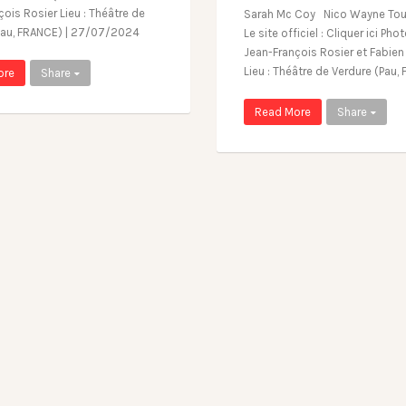
ois Rosier Lieu : Théâtre de
Sarah Mc Coy Nico Wayne To
Pau, FRANCE) | 27/07/2024
Le site officiel : Cliquer ici Pho
Jean-François Rosier et Fabien
Lieu : Théâtre de Verdure (Pau,
ore
Share
Read More
Share