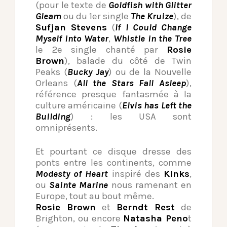
(pour le texte de
Goldfish with Glitter
Gleam
ou du 1er single
The Kruize
), de
Sufjan Stevens
(
If I Could Change
Myself into Water
,
Whistle in the Tree
le 2e single chanté par
Rosie
Brown
), balade du côté de Twin
Peaks (
Bucky Jay
) ou de la Nouvelle
Orleans (
All the Stars Fall Asleep
),
référence presque fantasmée à la
culture américaine (
Elvis has Left the
Building
) : les USA sont
omniprésents.
Et pourtant ce disque dresse des
ponts entre les continents, comme
Modesty of Heart
inspiré des
Kinks
,
ou
Sainte Marine
nous ramenant en
Europe, tout au bout même.
Rosie Brown
et
Berndt Rest
de
Brighton, ou encore
Natasha Peno
t